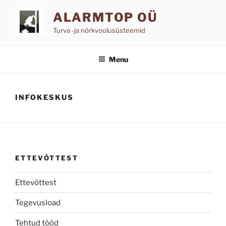
Skip
ALARMTOP OÜ
to
content
Turva -ja nõrkvoolusüsteemid
Menu
INFOKESKUS
ETTEVÕTTEST
Ettevõttest
Tegevusload
Tehtud tööd