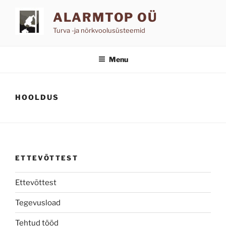
Skip
ALARMTOP OÜ
to
content
Turva -ja nõrkvoolusüsteemid
Menu
HOOLDUS
ETTEVÕTTEST
Ettevõttest
Tegevusload
Tehtud tööd