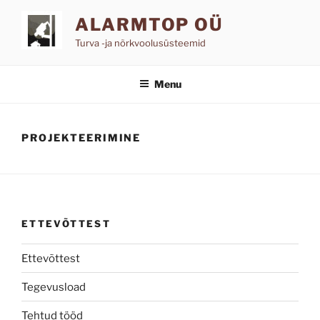
Skip
ALARMTOP OÜ
to
content
Turva -ja nõrkvoolusüsteemid
Menu
PROJEKTEERIMINE
ETTEVÕTTEST
Ettevõttest
Tegevusload
Tehtud tööd