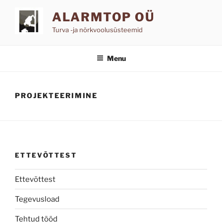
Skip
ALARMTOP OÜ
to
content
Turva -ja nõrkvoolusüsteemid
Menu
PROJEKTEERIMINE
ETTEVÕTTEST
Ettevõttest
Tegevusload
Tehtud tööd